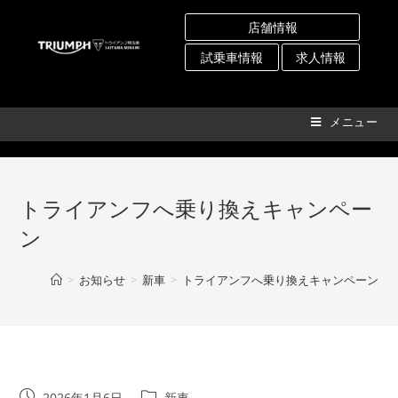
コ
店舗情報
ン
テ
試乗車情報
求人情報
ン
ツ
へ
メニュー
ス
キ
ッ
トライアンフへ乗り換えキャンペー
プ
ン
>
お知らせ
>
新車
>
トライアンフへ乗り換えキャンペーン
投
投
2026年1月6日
新車