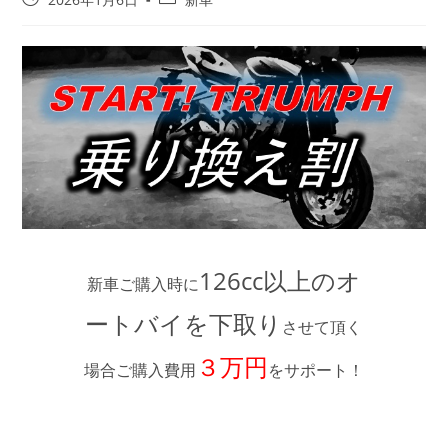
稿
稿
公
カ
開
テ
日:
ゴ
リ
ー:
126cc以上のオ
新車ご購入時に
ートバイを下取り
させて頂く
３万円
場合ご購入費用
をサポート！